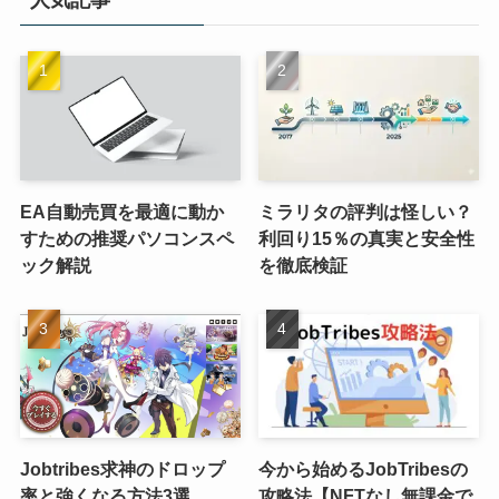
人気記事
EA自動売買を最適に動か
ミラリタの評判は怪しい？
すための推奨パソコンスペ
利回り15％の真実と安全性
ック解説
を徹底検証
Jobtribes求神のドロップ
今から始めるJobTribesの
率と強くなる方法3選
攻略法【NFTなし無課金で